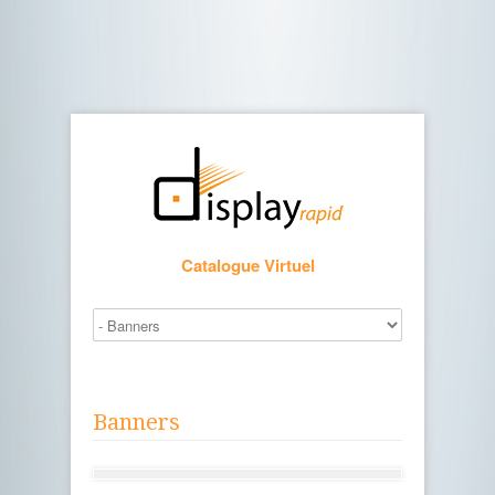
Found
The document has moved
here
.
Catalogue Virtuel
Banners