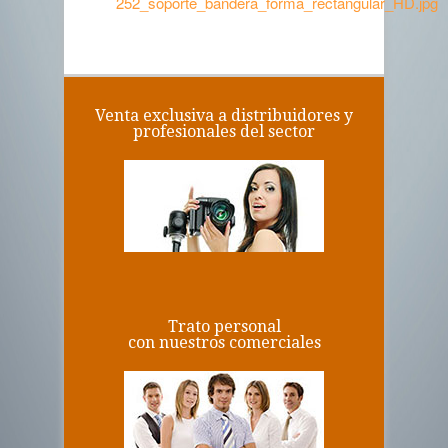
252_soporte_bandera_forma_rectangular_HD.jpg
Venta exclusiva a distribuidores y
profesionales del sector
Trato personal
con nuestros comerciales